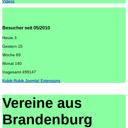
Videos
Besucher seit 05/2010
Heute
3
Gestern
15
Woche
69
Monat
140
Insgesamt
499147
Kubik-Rubik Joomla! Extensions
Vereine aus
Brandenburg