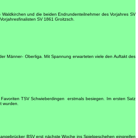
G Waldkirchen und die beiden Endrundenteilnehmer des Vorjahres SV
orjahresfinalisten SV 1861 Groitzsch.
er Männer- Oberliga. Mit Spannung erwarteten viele den Auftakt des
Favoriten TSV Schwieberdingen erstmals besiegen. Im ersten Satz
t wurden.
Langebrücker BSV erst nächste Woche ins Spielgeschehen eingreifen