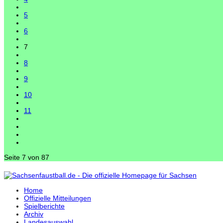
5
6
7
8
9
10
11
Seite 7 von 87
Home
Offizielle Mitteilungen
Spielberichte
Archiv
Landesauswahl