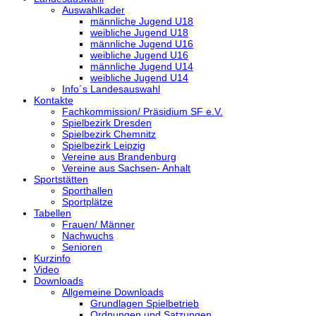
Auswahlkader
männliche Jugend U18
weibliche Jugend U18
männliche Jugend U16
weibliche Jugend U16
männliche Jugend U14
weibliche Jugend U14
Info´s Landesauswahl
Kontakte
Fachkommission/ Präsidium SF e.V.
Spielbezirk Dresden
Spielbezirk Chemnitz
Spielbezirk Leipzig
Vereine aus Brandenburg
Vereine aus Sachsen- Anhalt
Sportstätten
Sporthallen
Sportplätze
Tabellen
Frauen/ Männer
Nachwuchs
Senioren
Kurzinfo
Video
Downloads
Allgemeine Downloads
Grundlagen Spielbetrieb
Ordnungen und Satzungen